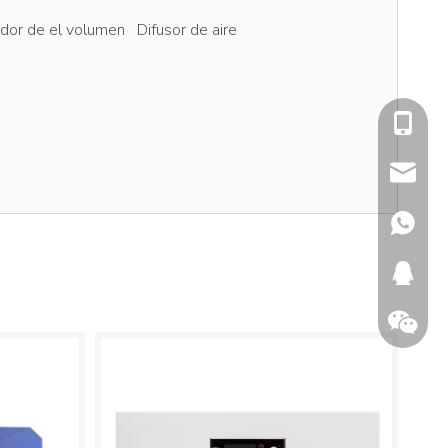
dor de el volumen
Difusor de aire
+86-13
info@fl
+86134
346150