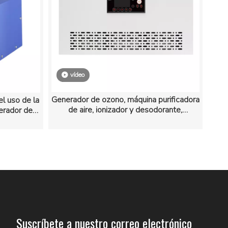
vídeo
Generador de ozono, máquina purificadora
el uso de la
de aire, ionizador y desodorante,
erador del
eliminación de olores para el hogar
acterias
Suscríbete a nuestro correo electrónico