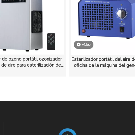
vídeo
 de ozono portátil ozonizador
Esterilizador portátil del aire d
de aire para esterilización de
oficina de la máquina del gen
aire y agua
ozono contra virus de las b