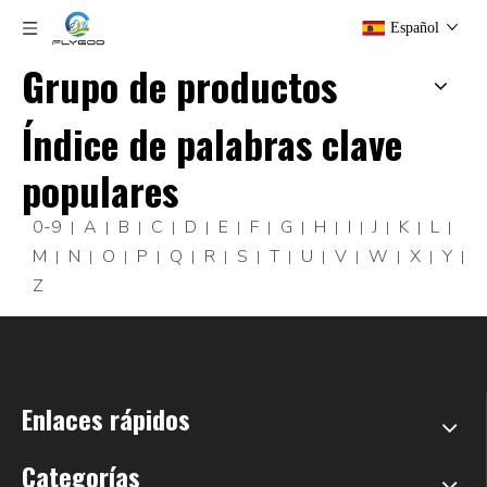
Español
Grupo de productos
Índice de palabras clave
populares
0-9
A
B
C
D
E
F
G
H
I
J
K
L
M
N
O
P
Q
R
S
T
U
V
W
X
Y
Z
Enlaces rápidos
Categorías