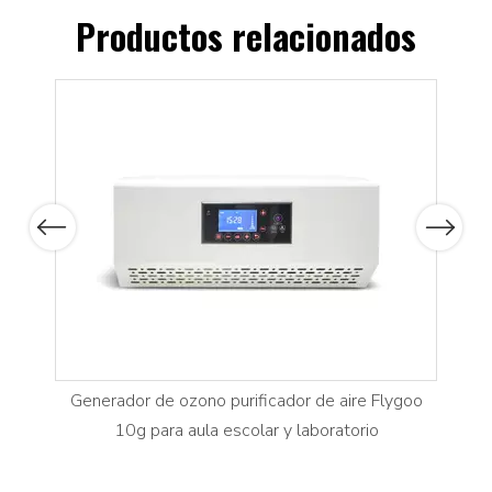
Productos relacionados
rámico
Previous
Next
Generador de ozono purificador de aire Flygoo
Flyg
10g para aula escolar y laboratorio
indu