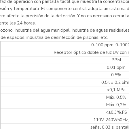
z de operación con pantalla táctil que muestra la concentración 
sión y temperatura. El componente central adopta un sistema de 
cero afecte la precisión de la detección. Y no es necesario cerrar
ente las 24 horas.
ono, industria del agua municipal, industria de aguas residuales i
de espacios, industria de desinfección de piscinas, etc.
0-100 ppm; 0-100
Receptor óptico doble de luz UV con m
PPM
0,01 ppm
0,5%
0,5 l ± 0,2 l/m
<0,1 MPa
Máx. 0,5%
Máx. 0,2%
<±0,3%.FS
110V-240V/50Hz
señal 0,03 s, pantal