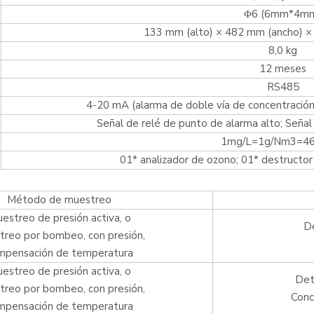
Φ6 (6mm*4m
133 mm (alto) × 482 mm (ancho) ×
8,0 kg
12 meses
RS485
4-20 mA (alarma de doble vía de concentración a
Señal de relé de punto de alarma alto; Señal
1mg/L=1g/Nm3=4
01* analizador de ozono; 01* destructor 
Método de muestreo
estreo de presión activa, o
De
reo por bombeo, con presión,
mpensación de temperatura
estreo de presión activa, o
Det
reo por bombeo, con presión,
Conc
mpensación de temperatura