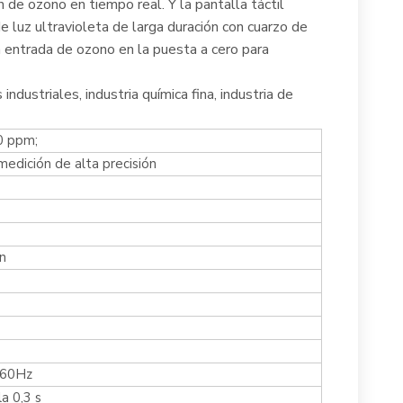
de ozono en tiempo real. Y la pantalla táctil
luz ultravioleta de larga duración con cuarzo de
 la entrada de ozono en la puesta a cero para
ndustriales, industria química fina, industria de
0 ppm;
edición de alta precisión
in
,60Hz
la 0,3 s