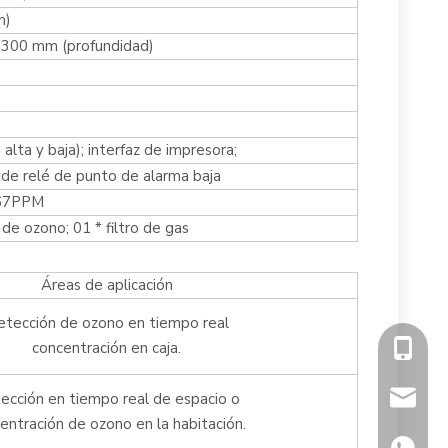
m)
 300 mm (profundidad)
lta y baja); interfaz de impresora;
 de relé de punto de alarma baja
67PPM
de ozono; 01 * filtro de gas
Áreas de aplicación
tección de ozono en tiempo real
concentración en caja.
+86-13
info@fl
ección en tiempo real de espacio o
entración de ozono en la habitación.
+86134