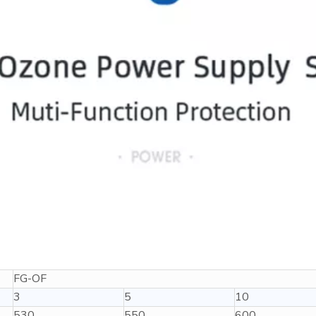
FG-OF
3
5
10
530
550
600