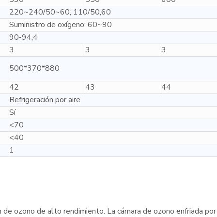
220~240/50~60; 110/50,60
Suministro de oxígeno: 60~90
90-94,4
3
3
3
500*370*880
42
43
44
Refrigeración por aire
Sí
<70
<40
1
de ozono de alto rendimiento. La cámara de ozono enfriada por 