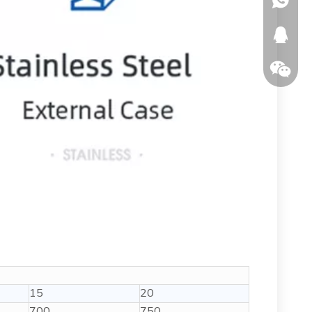
346150
15
20
700
750