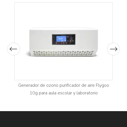
rámico
Flyg
indu
Previous
Next
Generador de ozono purificador de aire Flygoo
10g para aula escolar y laboratorio