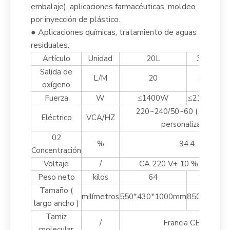
embalaje), aplicaciones farmacéuticas, moldeo
por inyección de plástico.
● Aplicaciones químicas, tratamiento de aguas
residuales.
Artículo
Unidad
20L
30L
Salida de
L/M
20
30
oxígeno
Fuerza
W
≤1400W
≤2120W
≤
220~240/50~60 (110v/60H
Eléctrico
VCA/HZ
personalizado)
02
%
94.4
Concentración
Voltaje
/
CA 220 V+ 10 %, 50/60 
Peso neto
kilos
64
98
Tamaño (
milímetros
550*430*1000mm
850*450*1
largo ancho
)
Tamiz
/
Francia CECA
molecular