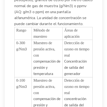
peso/peso), gramos de ozono por metro cúbico
normal de gas de muestra (g/Nm3) o ppmv
(AQ: g/m3 o ppm) en una pantalla
alfanumérica. La unidad de concentración se
puede cambiar durante el funcionamiento.
Rango
Método de
Áreas de
muestreo
aplicación
0-300
Muestreo de
Detección de
g/Nm
presión activa,
ozono en tiempo
3
con
real
compensación de
Concentración
presión y
de salida
del
temperatura
generador
0-100
Muestreo de
Detección de
g/Nm
presión activa,
ozono en tiempo
3
con
real
compensación de
concentración
presión y
de salida del